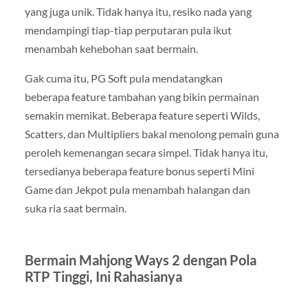
yang juga unik. Tidak hanya itu, resiko nada yang
mendampingi tiap-tiap perputaran pula ikut
menambah kehebohan saat bermain.
Gak cuma itu, PG Soft pula mendatangkan
beberapa feature tambahan yang bikin permainan
semakin memikat. Beberapa feature seperti Wilds,
Scatters, dan Multipliers bakal menolong pemain guna
peroleh kemenangan secara simpel. Tidak hanya itu,
tersedianya beberapa feature bonus seperti Mini
Game dan Jekpot pula menambah halangan dan
suka ria saat bermain.
Bermain Mahjong Ways 2 dengan Pola
RTP Tinggi, Ini Rahasianya