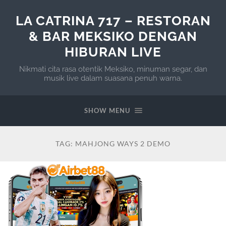
LA CATRINA 717 – RESTORAN
& BAR MEKSIKO DENGAN
HIBURAN LIVE
Nikmati cita rasa otentik Meksiko, minuman segar, dan
musik live dalam suasana penuh warna.
SHOW MENU
TAG:
MAHJONG WAYS 2 DEMO